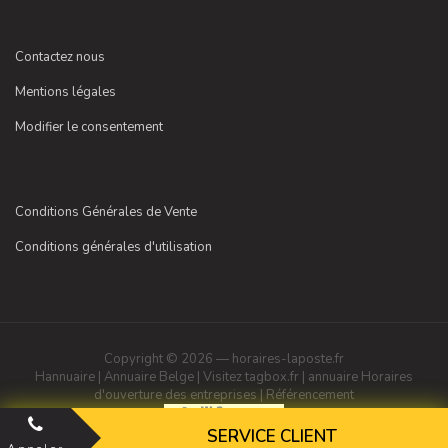
Contactez nous
Mentions légales
Modifier le consentement
Conditions Générales de Vente
Conditions générales d'utilisation
Copyright © 2026 — horaires-laposte.fr
Hannuaire
|
Annuaire Belge
|
Visitez tagbox.fr
|
annuaire
Horaires
d'ouverture des entreprises
|
Référencement
SERVICE CLIENT