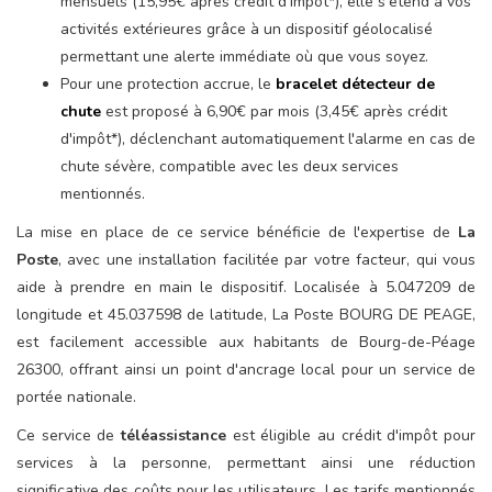
mensuels (15,95€ après crédit d'impôt*), elle s'étend à vos
activités extérieures grâce à un dispositif géolocalisé
permettant une alerte immédiate où que vous soyez.
Pour une protection accrue, le
bracelet détecteur de
chute
est proposé à 6,90€ par mois (3,45€ après crédit
d'impôt*), déclenchant automatiquement l'alarme en cas de
chute sévère, compatible avec les deux services
mentionnés.
La mise en place de ce service bénéficie de l'expertise de
La
Poste
, avec une installation facilitée par votre facteur, qui vous
aide à prendre en main le dispositif. Localisée à 5.047209 de
longitude et 45.037598 de latitude, La Poste BOURG DE PEAGE,
est facilement accessible aux habitants de Bourg-de-Péage
26300, offrant ainsi un point d'ancrage local pour un service de
portée nationale.
Ce service de
téléassistance
est éligible au crédit d'impôt pour
services à la personne, permettant ainsi une réduction
significative des coûts pour les utilisateurs. Les tarifs mentionnés