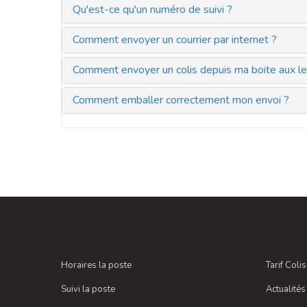
Qu'est-ce qu'un numéro de suivi ?
Comment envoyer un courrier par internet ?
Comment envoyer un colis depuis ma boite aux le
Comment emballer correctement mon envoi ?
Horaires la poste
Tarif Coli
Suivi la poste
Actualités