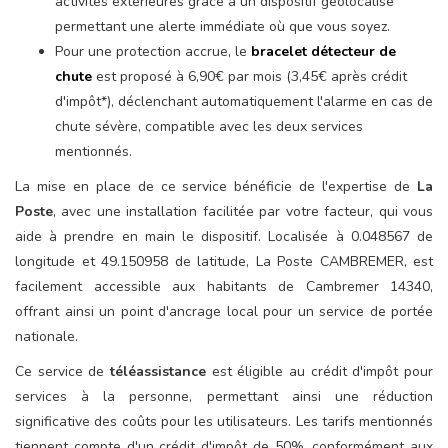
activités extérieures grâce à un dispositif géolocalisé
permettant une alerte immédiate où que vous soyez.
Pour une protection accrue, le
bracelet détecteur de
chute
est proposé à 6,90€ par mois (3,45€ après crédit
d'impôt*), déclenchant automatiquement l'alarme en cas de
chute sévère, compatible avec les deux services
mentionnés.
La mise en place de ce service bénéficie de l'expertise de
La
Poste
, avec une installation facilitée par votre facteur, qui vous
aide à prendre en main le dispositif. Localisée à 0.048567 de
longitude et 49.150958 de latitude, La Poste CAMBREMER, est
facilement accessible aux habitants de Cambremer 14340,
offrant ainsi un point d'ancrage local pour un service de portée
nationale.
Ce service de
téléassistance
est éligible au crédit d'impôt pour
services à la personne, permettant ainsi une réduction
significative des coûts pour les utilisateurs. Les tarifs mentionnés
tiennent compte d'un crédit d'impôt de 50%, conformément aux