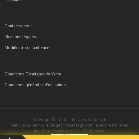
Contactez nous
Mentions légales
Modifier le consentement
Conditions Générales de Vente
Conditions générales d'utilisation
Copyright © 2026 — horaires-laposte.fr
Hannuaire
|
Annuaire Belge
|
Visitez tagbox.fr
|
annuaire
Horaires
d'ouverture des entreprises
|
Référencement