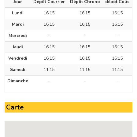
Jour
Dépôt Courrier
Dépôt Chrono
dépôt Colis
Lundi
16:15
16:15
16:15
Mardi
16:15
16:15
16:15
Mercredi
-
-
-
Jeudi
16:15
16:15
16:15
Vendredi
16:15
16:15
16:15
Samedi
11:15
11:15
11:15
Dimanche
-
-
-
Carte