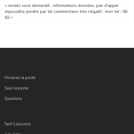
« rendez vous demandé , informations données, pas d'appel ,
impossible joindre par tel commentaire très négatif , mon tel ; 06
82 »
Horaires la poste
Suivi la poste
Questions
Tarif Colissimo