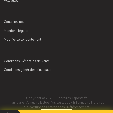
Actualités
Contactez nous
Mentions légales
Modifier le consentement
Conditions Générales de Vente
Conditions générales d'utilisation
Copyright © 2026 — horaires-laposte.fr
Hannuaire
|
Annuaire Belge
|
Visitez tagbox.fr
|
annuaire
Horaires
d'ouverture des entreprises
|
Référencement