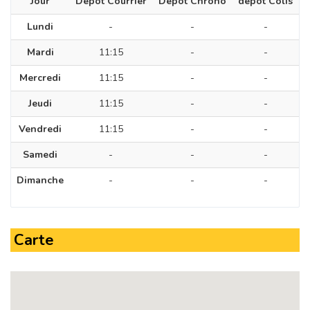
Jour
Dépôt Courrier
Dépôt Chrono
dépôt Colis
Lundi
-
-
-
Mardi
11:15
-
-
Mercredi
11:15
-
-
Jeudi
11:15
-
-
Vendredi
11:15
-
-
Samedi
-
-
-
Dimanche
-
-
-
Carte