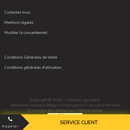
Contactez nous
Mentions légales
Modifier le consentement
Conditions Générales de Vente
Conditions générales d'utilisation
Copyright © 2026 — horaires-laposte.fr
Hannuaire
|
Annuaire Belge
|
Visitez tagbox.fr
|
annuaire
Horaires
d'ouverture des entreprises
|
Référencement
SERVICE CLIENT
Appeler