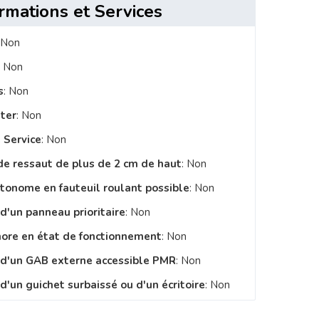
rmations et Services
 Non
: Non
s
: Non
ster
: Non
 Service
: Non
de ressaut de plus de 2 cm de haut
: Non
utonome en fauteuil roulant possible
: Non
 d'un panneau prioritaire
: Non
nore en état de fonctionnement
: Non
e d'un GAB externe accessible PMR
: Non
d'un guichet surbaissé ou d'un écritoire
: Non