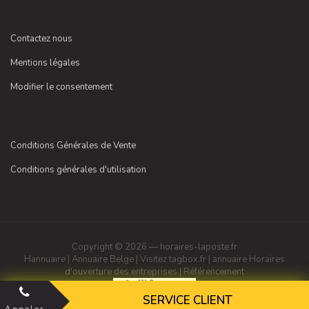
Contactez nous
Mentions légales
Modifier le consentement
Conditions Générales de Vente
Conditions générales d'utilisation
Copyright © 2026 — horaires-laposte.fr
Hannuaire
|
Annuaire Belge
|
Visitez tagbox.fr
|
annuaire
Horaires
d'ouverture des entreprises
|
Référencement
SERVICE CLIENT