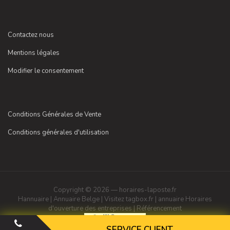
Contactez nous
Mentions légales
Modifier le consentement
Conditions Générales de Vente
Conditions générales d'utilisation
Copyright © 2026 — horaires-laposte.fr
Hannuaire
|
Annuaire Belge
|
Visitez tagbox.fr
|
annuaire
Horaires
d'ouverture des entreprises
|
Référencement
SERVICE CLIENT