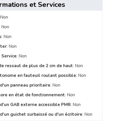
rmations et Services
 Non
: Non
s
: Non
ster
: Non
 Service
: Non
de ressaut de plus de 2 cm de haut
: Non
utonome en fauteuil roulant possible
: Non
 d'un panneau prioritaire
: Non
nore en état de fonctionnement
: Non
e d'un GAB externe accessible PMR
: Non
d'un guichet surbaissé ou d'un écritoire
: Non