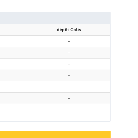
dépôt Colis
-
-
-
-
-
-
-