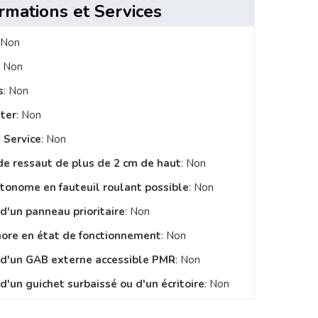
rmations et Services
 Non
: Non
s
: Non
ster
: Non
 Service
: Non
de ressaut de plus de 2 cm de haut
: Non
utonome en fauteuil roulant possible
: Non
 d'un panneau prioritaire
: Non
nore en état de fonctionnement
: Non
e d'un GAB externe accessible PMR
: Non
d'un guichet surbaissé ou d'un écritoire
: Non