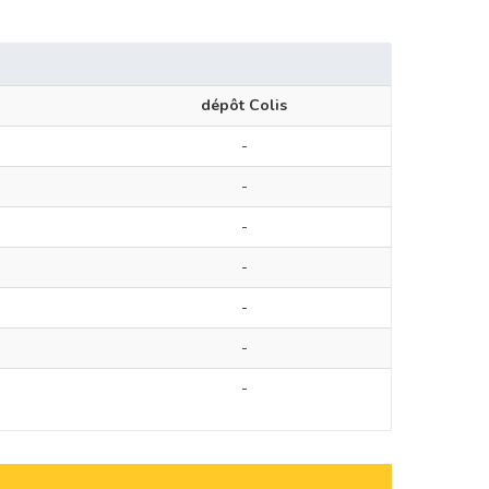
dépôt Colis
-
-
-
-
-
-
-