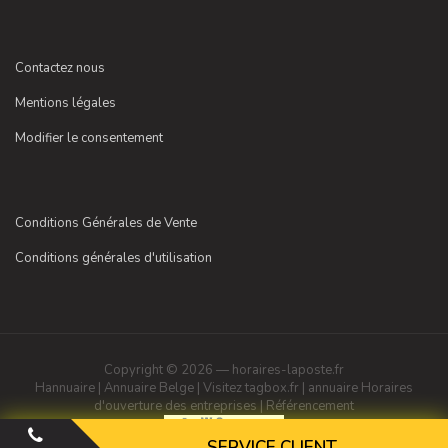
Contactez nous
Mentions légales
Modifier le consentement
Conditions Générales de Vente
Conditions générales d'utilisation
Copyright © 2026 — horaires-laposte.fr
Hannuaire
|
Annuaire Belge
|
Visitez tagbox.fr
|
annuaire
Horaires
d'ouverture des entreprises
|
Référencement
SERVICE CLIENT