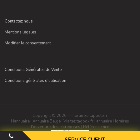
Contactez nous
Mentions légales
Modifier le consentement
Conditions Générales de Vente
Conditions générales d'utilisation
Copyright © 2026 — horaires-laposte.fr
Hannuaire
|
Annuaire Belge
|
Visitez tagbox.fr
|
annuaire
Horaires
d'ouverture des entreprises
|
Référencement
SERVICE CLIENT