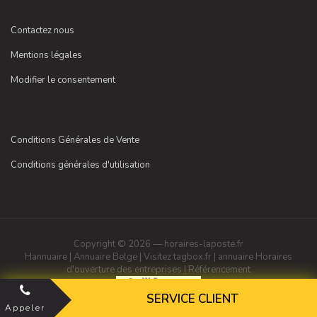
Contactez nous
Mentions légales
Modifier le consentement
Conditions Générales de Vente
Conditions générales d'utilisation
Copyright © 2026 — horaires-laposte.fr
Hannuaire
|
Annuaire Belge
|
Visitez tagbox.fr
|
annuaire
Horaires
d'ouverture des entreprises
|
Référencement
SERVICE CLIENT
Appeler