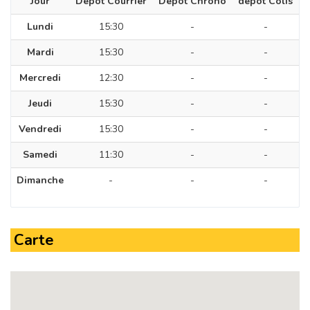
Jour
Dépôt Courrier
Dépôt Chrono
dépôt Colis
Lundi
15:30
-
-
Mardi
15:30
-
-
Mercredi
12:30
-
-
Jeudi
15:30
-
-
Vendredi
15:30
-
-
Samedi
11:30
-
-
Dimanche
-
-
-
Carte