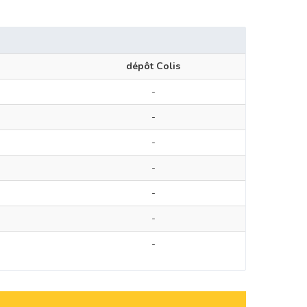
dépôt Colis
-
-
-
-
-
-
-