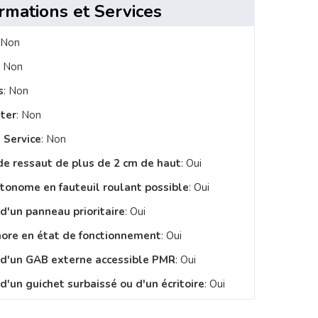
rmations et Services
 Non
: Non
s
: Non
ster
: Non
 Service
: Non
de ressaut de plus de 2 cm de haut
: Oui
utonome en fauteuil roulant possible
: Oui
 d'un panneau prioritaire
: Oui
nore en état de fonctionnement
: Oui
e d'un GAB externe accessible PMR
: Oui
d'un guichet surbaissé ou d'un écritoire
: Oui