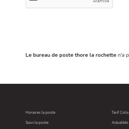
Le bureau de poste thore la rochette
n'a 
Horaires la poste
Tarif Coli
Suivi la poste
Actualités