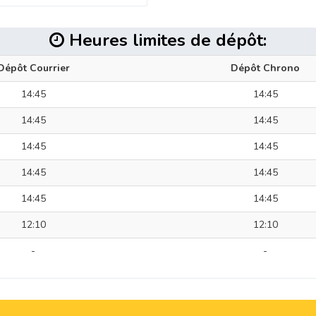
Heures limites de dépôt:
Dépôt Courrier
Dépôt Chrono
14:45
14:45
14:45
14:45
14:45
14:45
14:45
14:45
14:45
14:45
12:10
12:10
-
-