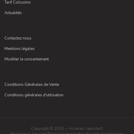
Tarif Colissimo
Actualités
Contactez nous
Mentions légales
Modifier le consentement
Conditions Générales de Vente
Conditions générales d'utilisation
Copyright © 2026 — horaires-laposte.fr
Hannuaire
|
Annuaire Belge
|
Visitez tagbox.fr
|
annuaire
Horaires