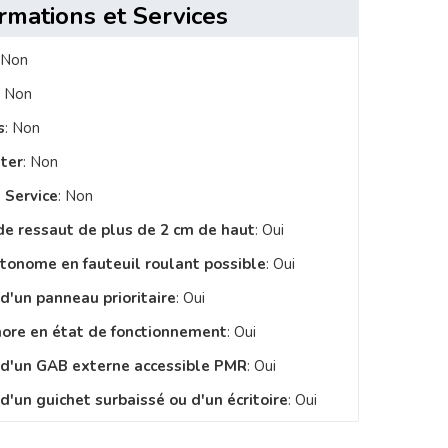
rmations et Services
 Non
: Non
s
: Non
ster
: Non
 Service
: Non
de ressaut de plus de 2 cm de haut
: Oui
utonome en fauteuil roulant possible
: Oui
 d'un panneau prioritaire
: Oui
nore en état de fonctionnement
: Oui
e d'un GAB externe accessible PMR
: Oui
d'un guichet surbaissé ou d'un écritoire
: Oui