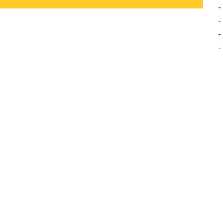
-
-
-
-