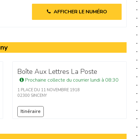
-
-
AFFICHER LE NUMÉRO
-
-
-
-
eny
-
-
-
Boîte Aux Lettres La Poste
-
Prochaine collecte du courrier lundi à 08:30
-
1 PLACE DU 11 NOVEMBRE 1918
-
02300 SINCENY
-
-
Itinéraire
-
-
-