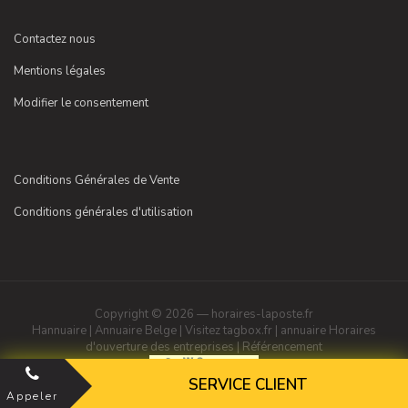
Contactez nous
Mentions légales
Modifier le consentement
Conditions Générales de Vente
Conditions générales d'utilisation
Copyright © 2026 — horaires-laposte.fr
Hannuaire
|
Annuaire Belge
|
Visitez tagbox.fr
|
annuaire
Horaires
d'ouverture des entreprises
|
Référencement
SERVICE CLIENT
Appeler