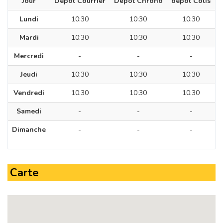
Jour
Dépôt Courrier
Dépôt Chrono
dépôt Colis
Lundi
10:30
10:30
10:30
Mardi
10:30
10:30
10:30
Mercredi
-
-
-
Jeudi
10:30
10:30
10:30
Vendredi
10:30
10:30
10:30
Samedi
-
-
-
Dimanche
-
-
-
Carte