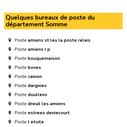
Quelques bureaux de poste du
département Somme
Poste
amiens st leu la poste relais
Poste
amiens r p
Poste
bouquemaison
Poste
boves
Poste
camon
Poste
dargnies
Poste
doullens
Poste
dreuil les amiens
Poste
estrees deniecourt
Poste
l etoile