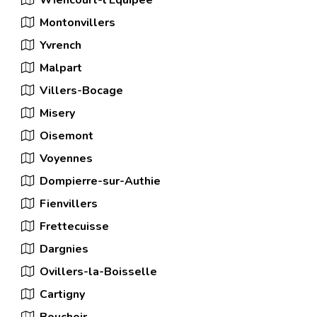
Wiencourt-l'Équipée
Montonvillers
Yvrench
Malpart
Villers-Bocage
Misery
Oisemont
Voyennes
Dompierre-sur-Authie
Fienvillers
Frettecuisse
Dargnies
Ovillers-la-Boisselle
Cartigny