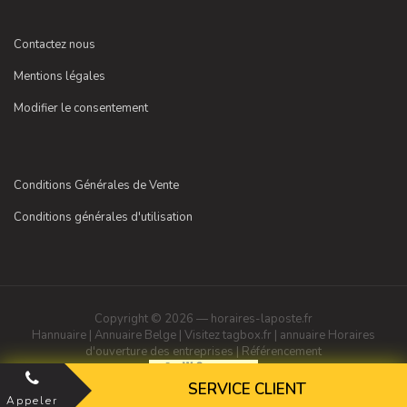
Contactez nous
Mentions légales
Modifier le consentement
Conditions Générales de Vente
Conditions générales d'utilisation
Copyright © 2026 — horaires-laposte.fr
Hannuaire
|
Annuaire Belge
|
Visitez tagbox.fr
|
annuaire
Horaires
d'ouverture des entreprises
|
Référencement
SERVICE CLIENT
Appeler