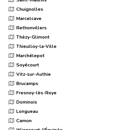
Saint-Maulvis
Chuignolles
Marcelcave
Rethonvillers
Thézy-Glimont
Thieulloy-la-Ville
Marchélepot
Soyécourt
Vitz-sur-Authie
Brucamps
Fresnoy-lès-Roye
Dominois
Longueau
Camon