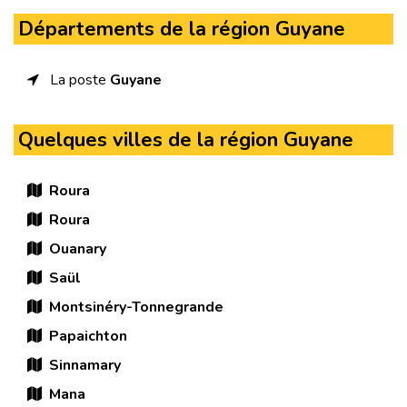
Départements de la région Guyane
La poste
Guyane
Quelques villes de la région Guyane
Roura
Roura
Ouanary
Saül
Montsinéry-Tonnegrande
Papaichton
Sinnamary
Mana