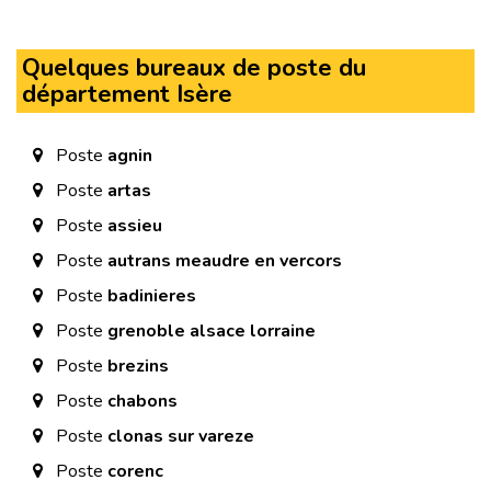
Quelques bureaux de poste du
département Isère
Poste
agnin
Poste
artas
Poste
assieu
Poste
autrans meaudre en vercors
Poste
badinieres
Poste
grenoble alsace lorraine
Poste
brezins
Poste
chabons
Poste
clonas sur vareze
Poste
corenc