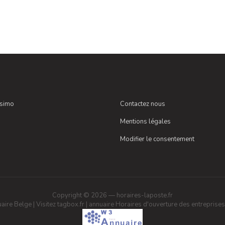
ssimo
Contactez nous
Mentions légales
Modifier le consentement
Copyright © 2026 — horaires-laposte.fr
aire Belge
|
Visitez tagbox.fr
|
annuaire
Horaires d'ouverture des entreprises