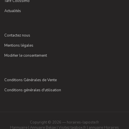
Tarif Colissimo
Actualités
Contactez nous
Mentions légales
Modifier le consentement
Conditions Générales de Vente
Conditions générales d'utilisation
Copyright © 2026 — horaires-laposte.fr
Hannuaire
|
Annuaire Belge
|
Visitez tagbox.fr
|
annuaire
Horaires