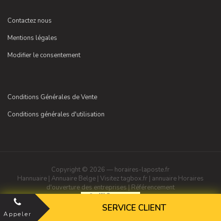
Contactez nous
Mentions légales
Modifier le consentement
Conditions Générales de Vente
Conditions générales d'utilisation
Copyright © 2026 — horaires-laposte.fr
Hannuaire
|
Annuaire Belge
|
Visitez tagbox.fr
|
annuaire
Horaires
d'ouverture des entreprises
|
Référencement
SERVICE CLIENT
Appeler