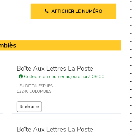
-
-
AFFICHER LE NUMÉRO
-
-
-
-
ombiès
-
-
-
Boîte Aux Lettres La Poste
-
Collecte du courrier aujourd'hui à 09:00
-
LIEU DIT TALESPUES
-
12240 COLOMBIES
-
-
Itinéraire
-
-
Boîte Aux Lettres La Poste
-