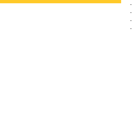
-
-
-
-