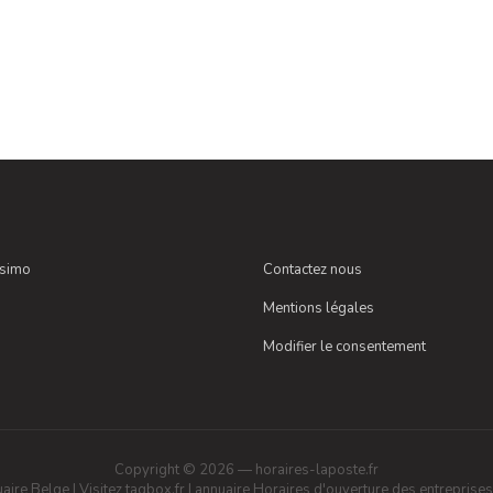
ssimo
Contactez nous
Mentions légales
Modifier le consentement
Copyright © 2026 — horaires-laposte.fr
aire Belge
|
Visitez tagbox.fr
|
annuaire
Horaires d'ouverture des entreprises