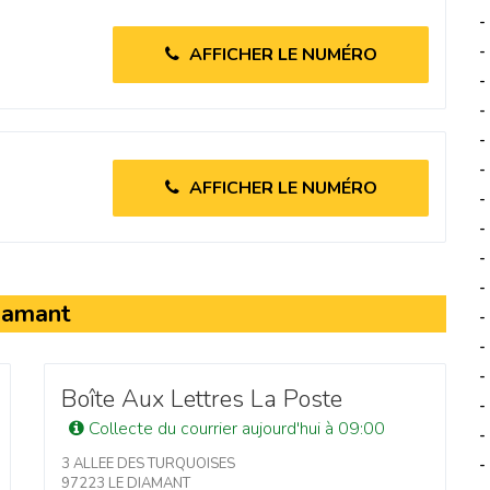
-
-
AFFICHER LE NUMÉRO
-
-
-
-
AFFICHER LE NUMÉRO
-
-
-
-
Diamant
-
-
-
Boîte Aux Lettres La Poste
-
Collecte du courrier aujourd'hui à 09:00
-
3 ALLEE DES TURQUOISES
-
97223 LE DIAMANT