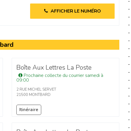
-
-
AFFICHER LE NUMÉRO
-
-
-
-
tbard
-
-
-
Boîte Aux Lettres La Poste
-
Prochaine collecte du courrier samedi à
09:00
-
-
2 RUE MICHEL SERVET
21500 MONTBARD
-
-
Itinéraire
-
-
-