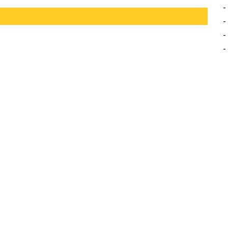
-
-
-
-